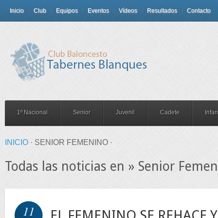
Inicio
Club
Equipos
Eventos
Vídeos
Resultados
Contacto
1º Nacional
Senior
Juvenil
Cadete
Infant
INICIO
·
SENIOR FEMENINO ·
Todas las noticias en » Senior Feme
11
EL FEMENINO SE REHACE 