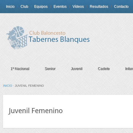
Inicio
Club
Equipos
Eventos
Vídeos
Resultados
Contacto
1º Nacional
Senior
Juvenil
Cadete
Infant
INICIO
·
JUVENIL FEMENINO
Juvenil Femenino