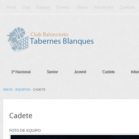
Inicio
Club
Equipos
Eventos
Vídeos
Resultados
Contacto
1º Nacional
Senior
Juvenil
Cadete
Infant
INICIO
·
EQUIPOS
·
CADETE
Cadete
FOTO DE EQUIPO