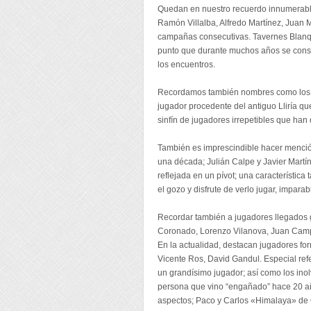
Quedan en nuestro recuerdo innumerable
Ramón Villalba, Alfredo Martínez, Juan M
campañas consecutivas. Tavernes Blanque
punto que durante muchos años se consig
los encuentros.
Recordamos también nombres como los tr
jugador procedente del antiguo Lliría qu
sinfín de jugadores irrepetibles que han
También es imprescindible hacer mención
una década; Julián Calpe y Javier Martín
reflejada en un pívot; una característic
el gozo y disfrute de verlo jugar, imparab
Recordar también a jugadores llegados 
Coronado, Lorenzo Vilanova, Juan Campuza
En la actualidad, destacan jugadores for
Vicente Ros, David Gandul. Especial refe
un grandísimo jugador; así como los inol
persona que vino “engañado” hace 20 año
aspectos; Paco y Carlos «Himalaya» de 