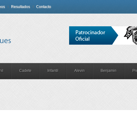
eos
Resultados
Contacto
il
Cadete
Infantil
Alevin
Benjamin
Pr
s