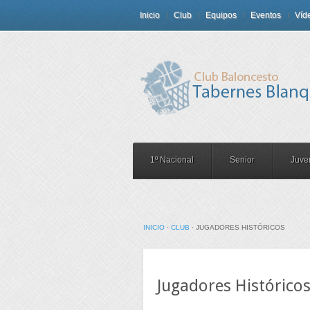
Inicio
Club
Equipos
Eventos
Víd
1º Nacional
Senior
Juven
INICIO
·
CLUB
·
JUGADORES HISTÓRICOS
Jugadores Histórico