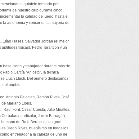
 mencionar el quinteto formado por
ortante de nuestro club durante cinco
ncrementar la calidad de juego, hasta el
de la autonomía y vencer en la mayoría de
Elías Frases, Salvador Jordán (el mejor
 aptitudes físicas), Pedro Tarancón y un
n base, serio y trabajador durante más de
 Pablo García “Aniceto”, la técnica
 José Lluch Lluch. Del primero destacamos
do del pueblo.
deo, Antonio Palacian, Ramón Rivas, José
 de Mariano Lloris.
, Raúl Font, César Cuesta, Julio Miralles,
«Corbalán» particular, Javier Barragán,
d humana de Rafa Berrocal; o la gran
les Diego Rivas, buenísimo en todos los
 como entrenador a la cabeza de uno de