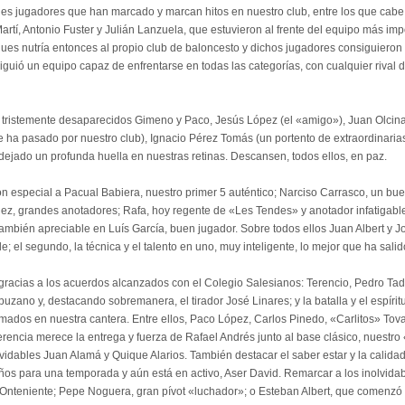
s jugadores que han marcado y marcan hitos en nuestro club, entre los que cabe
artí, Antonio Fuster y Julián Lanzuela, que estuvieron al frente del equipo más imp
s nutría entonces al propio club de baloncesto y dichos jugadores consiguieron i
uió un equipo capaz de enfrentarse en todas las categorías, con cualquier rival 
istemente desaparecidos Gimeno y Paco, Jesús López (el «amigo»), Juan Olcina, 
e ha pasado por nuestro club), Ignacio Pérez Tomás (un portento de extraordinarias
 dejado un profunda huella en nuestras retinas. Descansen, todos ellos, en paz.
 especial a Pacual Babiera, nuestro primer 5 auténtico; Narciso Carrasco, un bue
ez, grandes anotadores; Rafa, hoy regente de «Les Tendes» y anotador infatigable;
a también apreciable en Luís García, buen jugador. Sobre todos ellos Juan Albert y
le; el segundo, la técnica y el talento en uno, muy inteligente, lo mejor que ha sali
gracias a los acuerdos alcanzados con el Colegio Salesianos: Terencio, Pedro Ta
no y, destacando sobremanera, el tirador José Linares; y la batalla y el espíritu
mados en nuestra cantera. Entre ellos, Paco López, Carlos Pinedo, «Carlitos» Tovar
rencia merece la entrega y fuerza de Rafael Andrés junto al base clásico, nuestro 
vidables Juan Alamá y Quique Alarios. También destacar el saber estar y la calida
s para una temporada y aún está en activo, Aser David. Remarcar a los inolvidab
Onteniente; Pepe Noguera, gran pívot «luchador»; o Esteban Albert, que comenzó