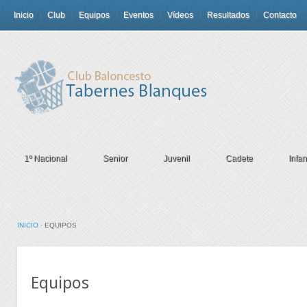
Inicio
Club
Equipos
Eventos
Vídeos
Resultados
Contacto
1º Nacional
Senior
Juvenil
Cadete
Infant
INICIO
·
EQUIPOS
Equipos