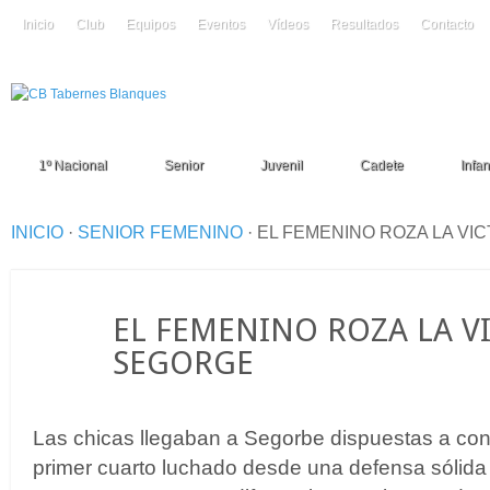
Inicio
Club
Equipos
Eventos
Vídeos
Resultados
Contacto
1º Nacional
Senior
Juvenil
Cadete
Infant
INICIO
·
SENIOR FEMENINO
·
EL FEMENINO ROZA LA VI
05
EL FEMENINO ROZA LA V
Nov
SEGORGE
Las chicas llegaban a Segorbe dispuestas a conse
primer cuarto luchado desde una defensa sólida