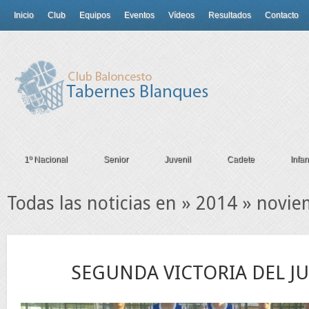
Inicio
Club
Equipos
Eventos
Vídeos
Resultados
Contacto
1º Nacional
Senior
Juvenil
Cadete
Infant
Todas las noticias en » 2014 » novi
27
SEGUNDA VICTORIA DEL JU
Nov