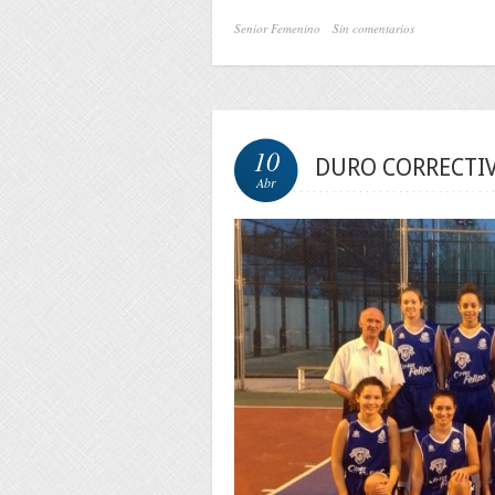
Senior Femenino
Sin comentarios
10
DURO CORRECTIV
Abr