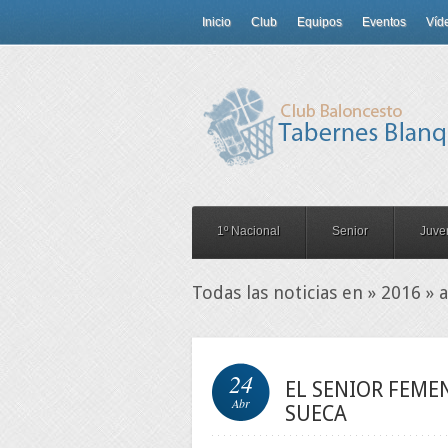
Inicio
Club
Equipos
Eventos
Víd
1º Nacional
Senior
Juven
Todas las noticias en » 2016 » a
24
EL SENIOR FEMEN
Abr
SUECA