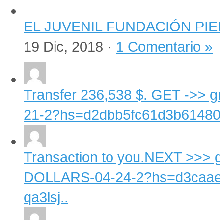
EL JUVENIL FUNDACIÓN PI
19 Dic, 2018 ·
1 Comentario »
Transfer 236,538 $. GET ->>
21-2?hs=d2dbb5fc61d3b61480d
Transaction to you.NEXT >>>
DOLLARS-04-24-2?hs=d3caaef
qa3lsj..