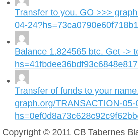
Transfer to you. GO >>> gr
04-24?hs=73ca0790e60f718b17
Balance 1.824565 btc. Get -
hs=41fbdee36bdf93c6848e817fc
Transfer of funds to your na
graph.org/TRANSACTION-05-
hs=0ef0d8a73c628c92c9f62bbe
Copyright © 2011 CB Tabernes Bl