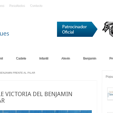
eos
Resultados
Contacto
il
Cadete
Infantil
Alevin
Benjamin
Pr
BENJAMIN FRENTE AL PILAR
Popu
E VICTORIA DEL BENJAMIN
AR