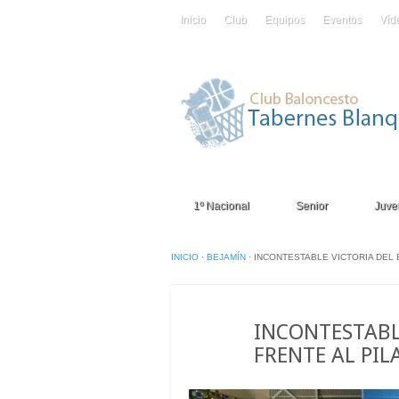
Inicio
Club
Equipos
Eventos
Víd
1º Nacional
Senior
Juven
INICIO
·
BEJAMÍN
·
INCONTESTABLE VICTORIA DEL 
29
INCONTESTABL
Nov
FRENTE AL PIL