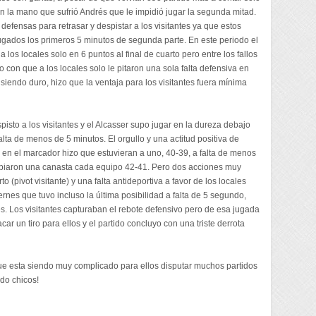
en la mano que sufrió Andrés que le impidió jugar la segunda mitad.
efensas para retrasar y despistar a los visitantes ya que estos
jugados los primeros 5 minutos de segunda parte. En este periodo el
los locales solo en 6 puntos al final de cuarto pero entre los fallos
to con que a los locales solo le pitaron una sola falta defensiva en
siendo duro, hizo que la ventaja para los visitantes fuera mínima
spisto a los visitantes y el Alcasser supo jugar en la dureza debajo
lta de menos de 5 minutos. El orgullo y una actitud positiva de
en el marcador hizo que estuvieran a uno, 40-39, a falta de menos
mbiaron una canasta cada equipo 42-41. Pero dos acciones muy
 (pivot visitante) y una falta antideportiva a favor de los locales
bernes que tuvo incluso la última posibilidad a falta de 5 segundo,
les. Los visitantes capturaban el rebote defensivo pero de esa jugada
r un tiro para ellos y el partido concluyo con una triste derrota
ue esta siendo muy complicado para ellos disputar muchos partidos
ndo chicos!