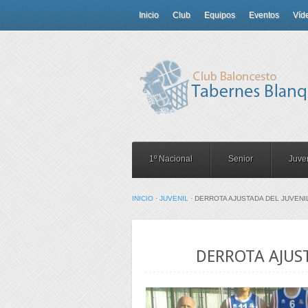
Inicio
Club
Equipos
Eventos
Víd
1º Nacional
Senior
Juven
INICIO
·
JUVENIL
·
DERROTA AJUSTADA DEL JUVENI
30
DERROTA AJUST
Nov