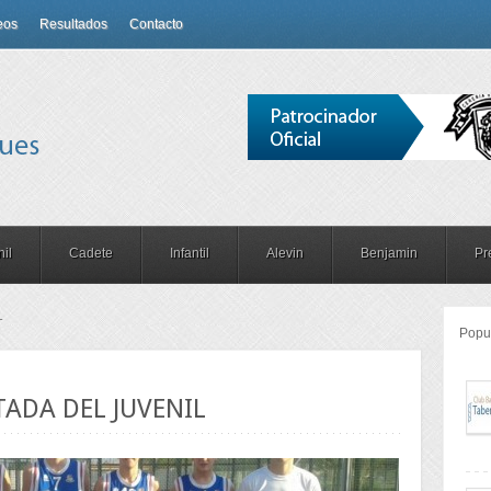
eos
Resultados
Contacto
il
Cadete
Infantil
Alevin
Benjamin
Pr
L
Popu
ADA DEL JUVENIL