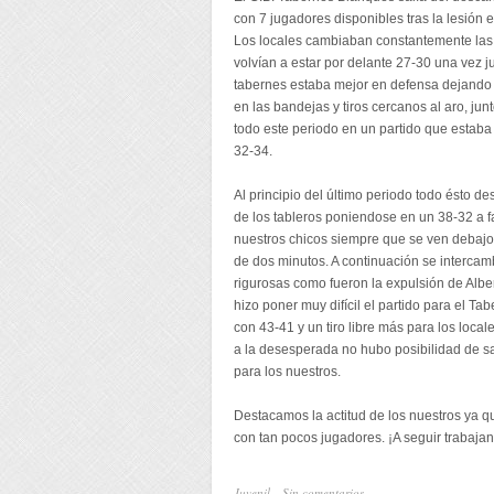
con 7 jugadores disponibles tras la lesión 
Los locales cambiaban constantemente las d
volvían a estar por delante 27-30 una vez 
tabernes estaba mejor en defensa dejando a 
en las bandejas y tiros cercanos al aro, jun
todo este periodo en un partido que estaba 
32-34.
Al principio del último periodo todo ésto de
de los tableros poniendose en un 38-32 a fa
nuestros chicos siempre que se ven debajo 
de dos minutos. A continuación se interca
rigurosas como fueron la expulsión de Alberto
hizo poner muy difícil el partido para el Ta
con 43-41 y un tiro libre más para los loca
a la desesperada no hubo posibilidad de saca
para los nuestros.
Destacamos la actitud de los nuestros ya q
con tan pocos jugadores. ¡A seguir trabaja
Juvenil
Sin comentarios