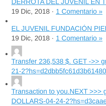
DERROTA DEL JUVENIL EN
19 Dic, 2018 ·
1 Comentario »
EL JUVENIL FUNDACIÓN PI
19 Dic, 2018 ·
1 Comentario »
Transfer 236,538 $. GET ->>
21-2?hs=d2dbb5fc61d3b61480d
Transaction to you.NEXT >>>
DOLLARS-04-24-2?hs=d3caaef