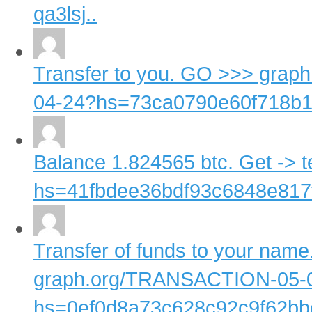
qa3lsj..
Transfer to you. GO >>> gr
04-24?hs=73ca0790e60f718b17
Balance 1.824565 btc. Get -
hs=41fbdee36bdf93c6848e817fc
Transfer of funds to your na
graph.org/TRANSACTION-05-
hs=0ef0d8a73c628c92c9f62bbe