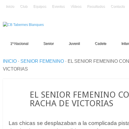
Inicio
Club
Equipos
Eventos
Vídeos
Resultados
Contacto
1º Nacional
Senior
Juvenil
Cadete
Infant
INICIO
·
SENIOR FEMENINO
·
EL SENIOR FEMENINO CON
VICTORIAS
22
EL SENIOR FEMENINO C
Nov
RACHA DE VICTORIAS
Las chicas se desplazaban a la complicada pista 