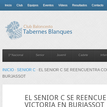
Inicio
Club
Equipos
Eventos
Vídeos
Resultados
Contacto
1º Nacional
Senior
Juvenil
Cadete
Infant
INICIO
·
SENIOR C
·
EL SENIOR C SE REENCUENTRA CON
BURJASSOT
07
EL SENIOR C SE REENCU
Feb
VICTORIA EN BURJASSOT