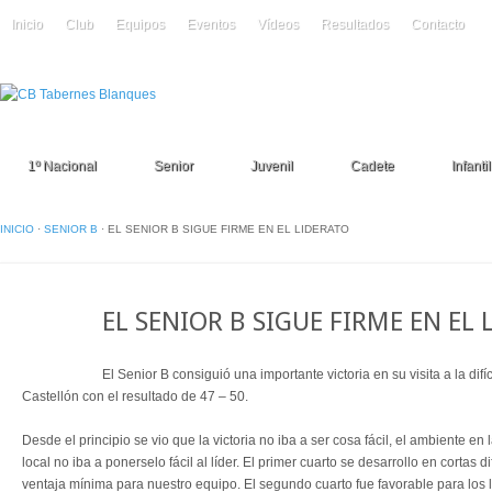
Inicio
Club
Equipos
Eventos
Vídeos
Resultados
Contacto
1º Nacional
Senior
Juvenil
Cadete
Infantil
INICIO
·
SENIOR B
·
EL SENIOR B SIGUE FIRME EN EL LIDERATO
12
EL SENIOR B SIGUE FIRME EN EL
Mar
El Senior B consiguió una importante victoria en su visita a la difí
Castellón con el resultado de 47 – 50.
Desde el principio se vio que la victoria no iba a ser cosa fácil, el ambiente en 
local no iba a ponerselo fácil al líder. El primer cuarto se desarrollo en cortas
ventaja mínima para nuestro equipo. El segundo cuarto fue favorable para los 