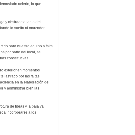
 demasiado acierto, lo que
go y abstraerse tanto del
 dando la vuelta al marcador
rtido para nuestro equipo a falta
dos por parte del local, se
orias consecutivas.
 tiro exterior en momentos
e lastrado por las faltas
aciencia en la elaboración del
or y administrar bien las
otura de fibras y la baja ya
eda incorporarse a los