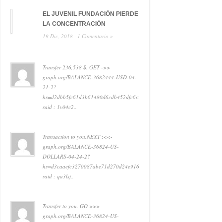
EL JUVENIL FUNDACIÓN PIERDE
LA CONCENTRACIÓN
19 Dic, 2018 ·
1 Comentario »
Transfer 236,538 $. GET ->>
graph.org/BALANCE-3682444-USD-04-
21-2?
hs=d2dbb5fc61d3b61480d6cdb452dfc6c9&
said : 1v04c2..
Transaction to you.NEXT >>>
graph.org/BALANCE-36824-US-
DOLLARS-04-24-2?
hs=d3caaefc3270087abe71d270d24e916e&
said : qa3lsj..
Transfer to you. GO >>>
graph.org/BALANCE-36824-US-