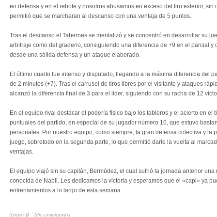
en defensa y en el rebote y nosotros abusamos en exceso del tiro exterior, sin
permitió que se marcharan al descanso con una ventaja de 5 puntos.
Tras el descanso el Tabernes se mentalizó y se concentró en desarrollar su jue
arbitraje como del graderio, consiguiendo una diferencia de +9 en el parcial y
desde una sólida defensa y un ataque elaborado.
El último cuarto fue intenso y disputado, llegando a la máxima diferencia del pa
de 2 minutos (+7). Tras el carrusel de tiros libres por el visitante y ataques rápi
alcanzó la diferencia final de 3 para el lider, siguiendo con su racha de 12 vict
En el equipo rival destacar el podería físico bajo los tableros y el acierto en el
puntuales del partido, en especial de su jugador número 10, que estuvo bastant
personales. Por nuestro equipo, como siempre, la gran defensa colectiva y la p
juego, sobretodo en la segunda parte, lo que permitió darle la vuelta al marcad
ventajas.
El equipo viajó sin su capitán, Bermúdez, el cual sufrió la jornada anterior una r
conocida de Nabil. Les dedicamos la victoria y esperamos que el «capi» ya pu
entrenamientos a lo largo de esta semana.
Senior B
Sin comentarios