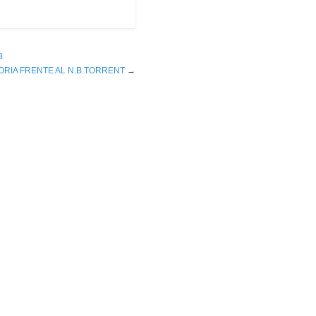
B
ORIA FRENTE AL N.B.TORRENT
→