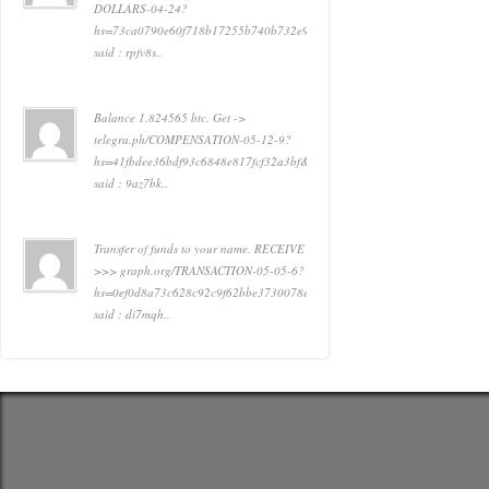
DOLLARS-04-24?
hs=73ca0790e60f718b17255b740b732e91&
said : rpfv8s..
Balance 1.824565 btc. Get ->
telegra.ph/COMPENSATION-05-12-9?
hs=41fbdee36bdf93c6848e817fcf32a3bf&
said : 9az7bk..
Transfer of funds to your name. RECEIVE
>>> graph.org/TRANSACTION-05-05-6?
hs=0ef0d8a73c628c92c9f62bbe3730078e&
said : di7mqh..