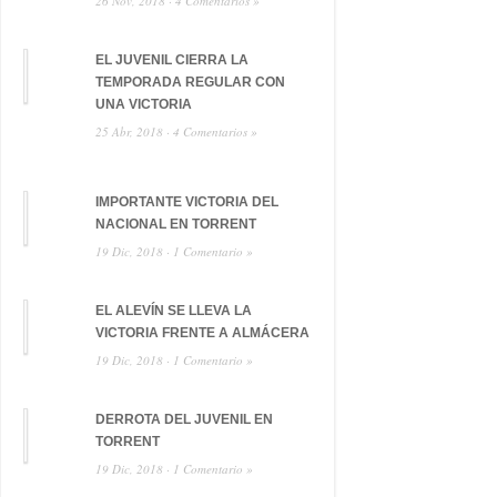
26 Nov, 2018 ·
4 Comentarios »
EL JUVENIL CIERRA LA
TEMPORADA REGULAR CON
UNA VICTORIA
25 Abr, 2018 ·
4 Comentarios »
IMPORTANTE VICTORIA DEL
NACIONAL EN TORRENT
19 Dic, 2018 ·
1 Comentario »
EL ALEVÍN SE LLEVA LA
VICTORIA FRENTE A ALMÁCERA
19 Dic, 2018 ·
1 Comentario »
DERROTA DEL JUVENIL EN
TORRENT
19 Dic, 2018 ·
1 Comentario »