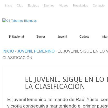
Inicio
Club
Equipos
Eventos
Vídeos
Resultados
Contacto
1º Nacional
Senior
Juvenil
Cadete
Infant
INICIO
·
JUVENIL FEMENINO
·
EL JUVENIL SIGUE EN LO 
CLASIFICACIÓN
25
EL JUVENIL SIGUE EN LO
Mar
LA CLASIFICACIÓN
El juvenil femenino, al mando de Raúl Yuste, con
victoria consecutiva manteniendo el primer puesto