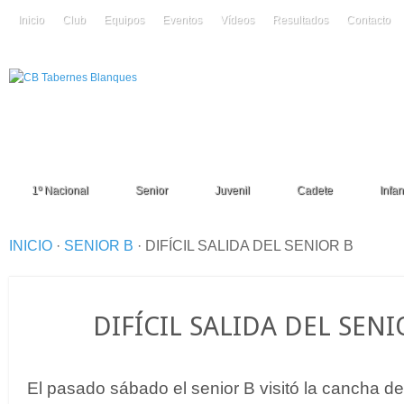
Inicio
Club
Equipos
Eventos
Vídeos
Resultados
Contacto
1º Nacional
Senior
Juvenil
Cadete
Infant
INICIO
·
SENIOR B
·
DIFÍCIL SALIDA DEL SENIOR B
28
DIFÍCIL SALIDA DEL SENI
Feb
El pasado sábado el senior B visitó la cancha