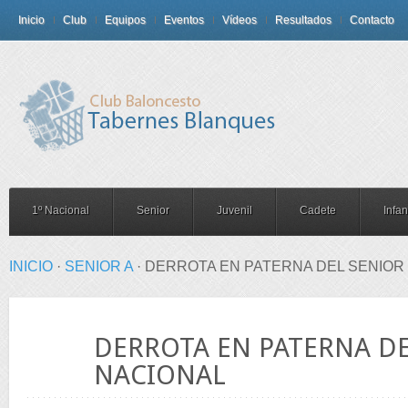
Inicio
Club
Equipos
Eventos
Vídeos
Resultados
Contacto
1º Nacional
Senior
Juvenil
Cadete
Infant
INICIO
·
SENIOR A
·
DERROTA EN PATERNA DEL SENIOR
16
DERROTA EN PATERNA DE
Abr
NACIONAL