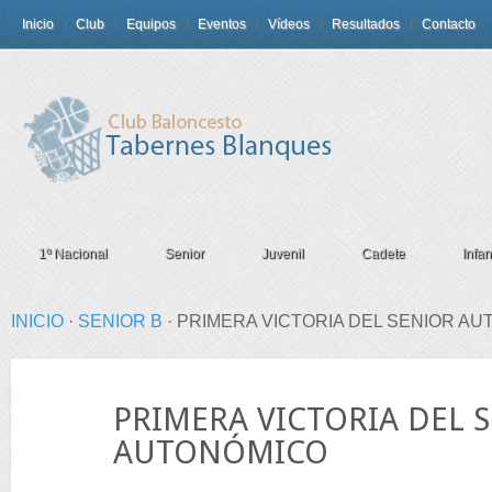
Inicio
Club
Equipos
Eventos
Vídeos
Resultados
Contacto
1º Nacional
Senior
Juvenil
Cadete
Infant
INICIO
·
SENIOR B
·
PRIMERA VICTORIA DEL SENIOR A
24
PRIMERA VICTORIA DEL 
Oct
AUTONÓMICO