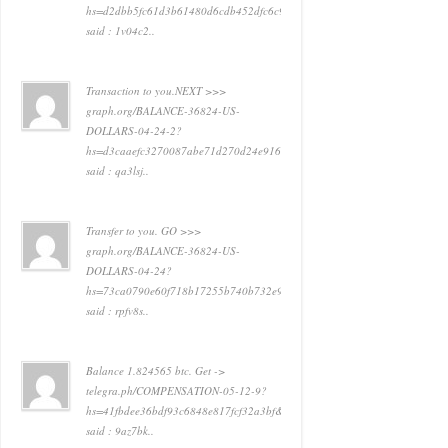
hs=d2dbb5fc61d3b61480d6cdb452dfc6c9&
said : 1v04c2..
Transaction to you.NEXT >>>
graph.org/BALANCE-36824-US-
DOLLARS-04-24-2?
hs=d3caaefc3270087abe71d270d24e916e&
said : qa3lsj..
Transfer to you. GO >>>
graph.org/BALANCE-36824-US-
DOLLARS-04-24?
hs=73ca0790e60f718b17255b740b732e91&
said : rpfv8s..
Balance 1.824565 btc. Get ->
telegra.ph/COMPENSATION-05-12-9?
hs=41fbdee36bdf93c6848e817fcf32a3bf&
said : 9az7bk..