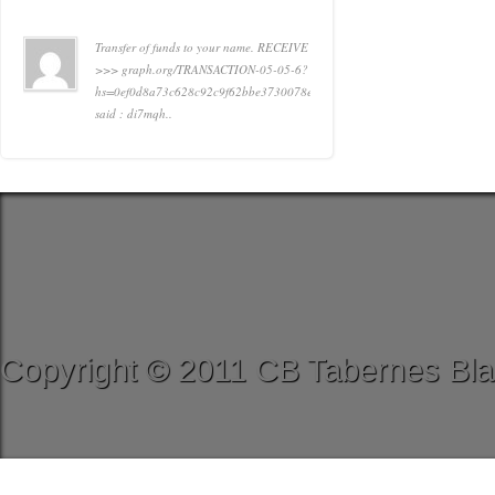
Transfer of funds to your name. RECEIVE
>>> graph.org/TRANSACTION-05-05-6?
hs=0ef0d8a73c628c92c9f62bbe3730078e&
said : di7mqh..
Copyright © 2011 CB Tabernes Bla