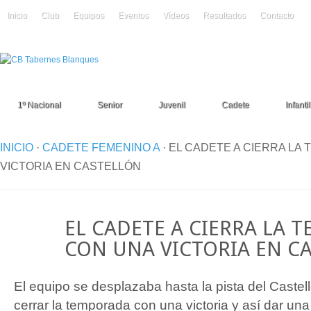
Inicio
Club
Equipos
Eventos
Vídeos
Resultados
Contacto
1º Nacional
Senior
Juvenil
Cadete
Infantil
INICIO
·
CADETE FEMENINO A
·
EL CADETE A CIERRA LA
VICTORIA EN CASTELLÓN
27
EL CADETE A CIERRA LA 
Abr
CON UNA VICTORIA EN C
El equipo se desplazaba hasta la pista del Caste
cerrar la temporada con una victoria y así dar una