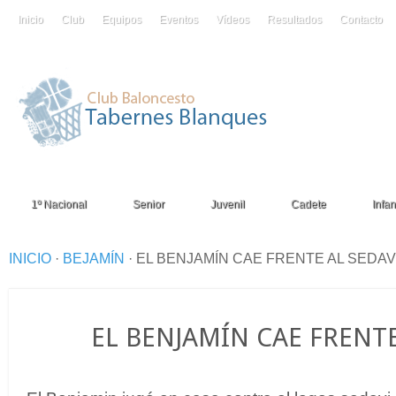
Inicio
Club
Equipos
Eventos
Vídeos
Resultados
Contacto
1º Nacional
Senior
Juvenil
Cadete
Infant
INICIO
·
BEJAMÍN
·
EL BENJAMÍN CAE FRENTE AL SEDAV
29
EL BENJAMÍN CAE FRENTE
Ene