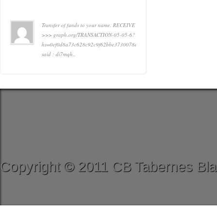
Transfer of funds to your name. RECEIVE
>>> graph.org/TRANSACTION-05-05-6?
hs=0ef0d8a73c628c92c9f62bbe3730078e&
said : di7mqh..
Copyright © 2011 CB Tabernes Bla