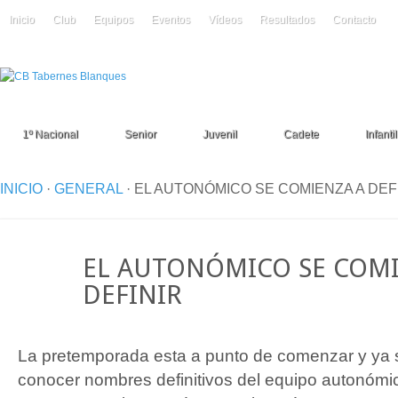
Inicio
Club
Equipos
Eventos
Vídeos
Resultados
Contacto
1º Nacional
Senior
Juvenil
Cadete
Infantil
INICIO
·
GENERAL
·
EL AUTONÓMICO SE COMIENZA A DEF
19
EL AUTONÓMICO SE COMI
Ago
DEFINIR
La pretemporada esta a punto de comenzar y ya
conocer nombres definitivos del equipo autonómi