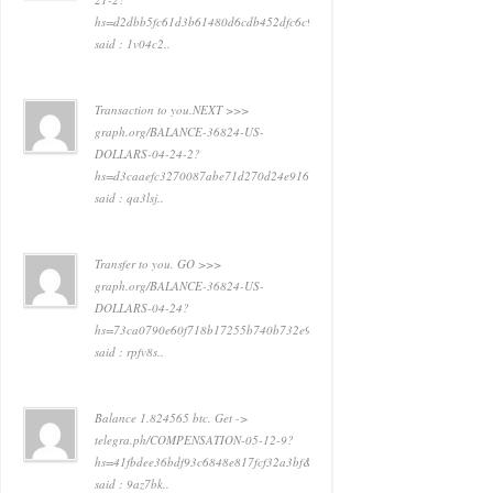
hs=d2dbb5fc61d3b61480d6cdb452dfc6c9&
said : 1v04c2..
Transaction to you.NEXT >>>
graph.org/BALANCE-36824-US-
DOLLARS-04-24-2?
hs=d3caaefc3270087abe71d270d24e916e&
said : qa3lsj..
Transfer to you. GO >>>
graph.org/BALANCE-36824-US-
DOLLARS-04-24?
hs=73ca0790e60f718b17255b740b732e91&
said : rpfv8s..
Balance 1.824565 btc. Get ->
telegra.ph/COMPENSATION-05-12-9?
hs=41fbdee36bdf93c6848e817fcf32a3bf&
said : 9az7bk..