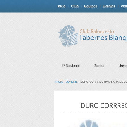
Inicio
Club
Equipos
Eventos
Víd
1º Nacional
Senior
Juven
INICIO
·
JUVENIL
·
DURO CORRRECTIVO PARA EL J
26
DURO CORRREC
Feb