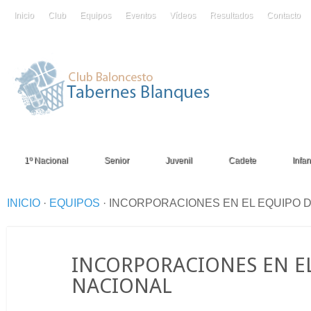
Inicio
Club
Equipos
Eventos
Vídeos
Resultados
Contacto
1º Nacional
Senior
Juvenil
Cadete
Infant
INICIO
·
EQUIPOS
·
INCORPORACIONES EN EL EQUIPO 
08
INCORPORACIONES EN E
Ago
NACIONAL