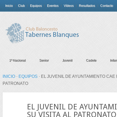
Inicio
Club
Equipos
Eventos
Vídeos
Resultados
Contacto
1º Nacional
Senior
Juvenil
Cadete
Infant
INICIO
·
EQUIPOS
·
EL JUVENIL DE AYUNTAMIENTO CAE E
PATRONATO
26
EL JUVENIL DE AYUNTAM
Nov
SU VISITA AL PATRONATO