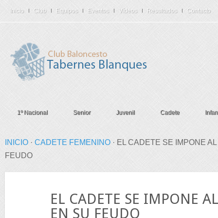
Inicio
Club
Equipos
Eventos
Vídeos
Resultados
Contacto
1º Nacional
Senior
Juvenil
Cadete
Infant
INICIO
·
CADETE FEMENINO
·
EL CADETE SE IMPONE A
FEUDO
23
EL CADETE SE IMPONE A
Nov
EN SU FEUDO