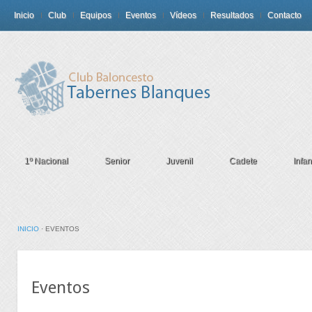
Inicio
Club
Equipos
Eventos
Vídeos
Resultados
Contacto
1º Nacional
Senior
Juvenil
Cadete
Infant
INICIO
·
EVENTOS
Eventos